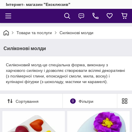
Інтернет- магазин "Ексклюзив"
Товари та послуги
Силіконові молди
Силіконові молди
Силіконовий молд-це спеціальна форма, виконану з
харчового силікону і дозволяє створювати всілякі декоративні
(з полімерної глини, епоксидної смоли, мила, воску) і
кулінарні фігурки (з шоколаду, мастики чи карамелі).
Сортування
0
Фільтри