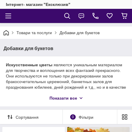
Інтернет- магазин "Ексклюзив"
Товари та послуги
Добавки для букетов
Добавки для букетов
Искусственные цветы
являются уникальным материалом
для творчества и воплощения всех фантазий прекрасного.
Они используются не только при декорировании залов
бракосочетательных церемоний, банкетных залов для
празднования юбилеев, дней рождений и т.д., но и в качестве
флористики для декорирования интерьера, в качестве
Показати все
украшений для ландшафтного дизайна, как декор для
мыльных букетов.
Звичайно, самі квіти дуже добре виглядають, але завдяки
Сортування
0
Фільтри
нашим добавок, Ви зможете придумати самі оригінальні, і
самі неординарні букети. Різноманітні
штучні добавки для
букетів
(або іншими словами
штучна зелень для букетів
)