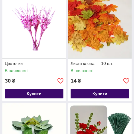
сподобаються будь-флориста, дизайнерові або любителю
хенд-мейд.
Цветочки
Листя клена — 10 шт.
В наявності
В наявності
30
14
₴
₴
Купити
Купити