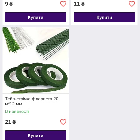
9
11
₴
₴
Купити
Купити
Тейп-стрічка флориста 20
м*12 мм
В наявності
21
₴
Купити