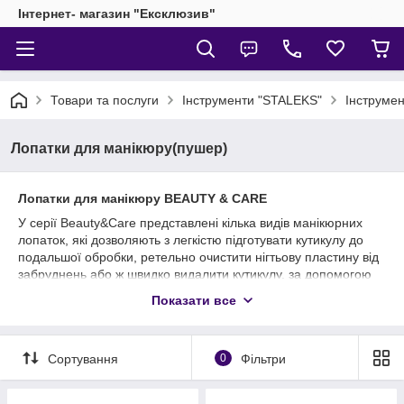
Інтернет- магазин "Ексклюзив"
Товари та послуги
Інструменти "STALEKS"
Інструме
Лопатки для манікюру(пушер)
Лопатки для манікюру BEAUTY & CARE
У серії Beauty&Care представлені кілька видів манікюрних
лопаток, які дозволяють з легкістю підготувати кутикулу до
подальшої обробки, ретельно очистити нігтьову пластину від
забруднень або ж швидко видалити кутикулу, за допомогою
спеціальної лопатки-тримера. Ручки всіх лопаток даної серії
Показати все
мають зручну ромбоподібну форму, з невеликим
поглибленням по центру, завдяки чому інструмент добре
фіксується в руці і не ковзає при виконанні процедури.
Сортування
0
Фільтри