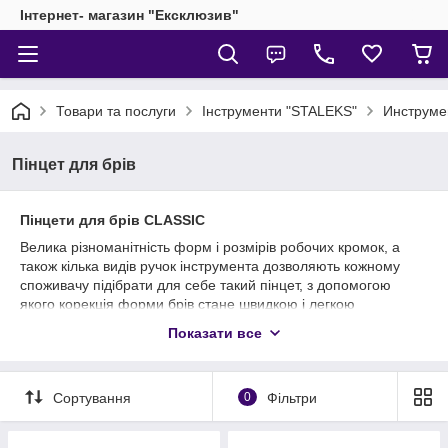
Інтернет- магазин "Ексклюзив"
Товари та послуги
Інструменти "STALEKS"
Инструме
Пінцет для брів
Пінцети для брів CLASSIC
Велика різноманітність форм і розмірів робочих кромок, а
також кілька видів ручок інструмента дозволяють кожному
споживачу підібрати для себе такий пінцет, з допомогою
якого корекція форми брів стане швидкою і легкою
процедурою. Всі пінцети серії CLASSIC відрізняються
Показати все
високоякісної поліруванням, яка забезпечує довговічність
інструменту і захищає його від корозії.
Сортування
0
Фільтри