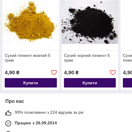
Сухий пігмент жовтий-5
Сухий чорний пігмент-5
Сухи
грам
грам
пома
4,90
4,90
4,9
₴
₴
Купити
Купити
Про нас
99% позитивних з 224 відгуків за рік
Працює з 26.09.2014