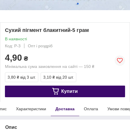
Сухий пігмент блакитний-5 грам
В наявності
Код: Р-3
Опт і роздріб
4,90
₴
Мінімальна сума замовлення на сайті — 150 ₴
3,80 ₴
від 3 шт.
3,10 ₴
від 20 шт.
Купити
пис
Характеристики
Доставка
Оплата
Умови пове
Опис