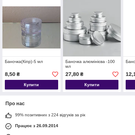
Баночка(Кіпр)-5 мл
Баночка алюмінієва -100
Бано
мл
8,50
27,80
12,
₴
₴
Купити
Купити
Про нас
99% позитивних з 224 відгуків за рік
Працює з 26.09.2014