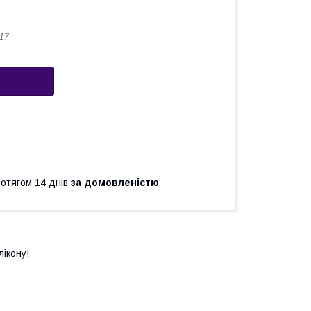
17
ротягом 14 днів
за домовленістю
ікону!