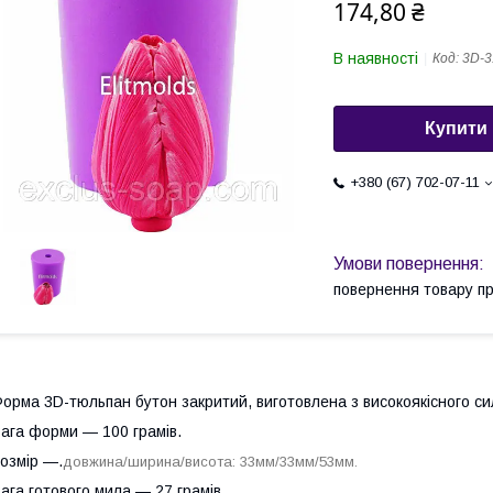
174,80 ₴
В наявності
Код:
3D-3
Купити
+380 (67) 702-07-11
повернення товару п
орма 3D-тюльпан бутон закритий, виготовлена з високоякісного сил
ага форми — 100 грамів.
озмір —.
довжина/ширина/висота: 33мм/33мм/53мм.
ага готового мила — 27 грамів.