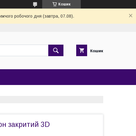
Кошик
ижчого робочого дня (завтра, 07.08).
Кошик
он закритий 3D