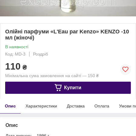
Олійні парфуми «L'Eau par Kenzo» KENZO -10
мл (жіночі)
В наявності
Код: МD-3
Роздріб
110
₴
Мінімальна сума замовлення на сайті — 150 ₴
Купити
Опис
Характеристики
Доставка
Оплата
Умови п
Опис
Дата випуску —1996 г.