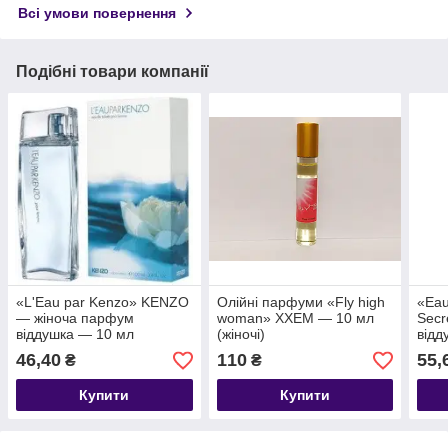
Всі умови повернення
Подібні товари компанії
«L'Eau par Kenzo» KENZO
Олійні парфуми «Fly high
«Eau
— жіноча парфум
woman» XXЕМ — 10 мл
Secr
віддушка — 10 мл
(жіночі)
відд
46,40
110
55,
₴
₴
Купити
Купити