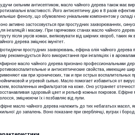
удучи сильним антисептиком, масло чайного дерева також має вира
ротизапальні властивості. Його антисептичну дію в 8 разів ефективн
ильніше фенолу, що обумовлено унікальним компонентом у складі 
оно активно застосовується при простудних захворюваннях, синуситі, 
ля інгаляцій і масажу. При гарячкових станах масло чайного дере
труту після укусів комах, виліковувати від шкірних хвороб, таких як
айного дерева зміцнює імунітет.
ротидіючи простудних захворювань, ефірна олія чайного дерева п
ому рекомендується його використання при інгаляціях і в аромалам
фирное масло чайного дерева признано профессиональными дерм
ротивовоспалительные и антисептические свойства, имеющие широ
рименяют как при хронических, так и при острых воспалительных п
нойничковой и угревой сыпью. Масло помогает избавиться от виру
кзем, воспаленных инфильтратов на коже. Оно устраняет отечност
осстанавливая здоровый цвет и рельеф кожных покровов. Ефірне 
олосся, зміцнюючи їх і позбавляє від лупи.
фірне масло чайного дерева належить до тих небагатьох масел, я
хильної до запалень. Воно показане при сверблячці, вуграх і бород
арактеристики