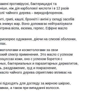
жені противірусні, бактерицидні та
іше, ніж дія карболової кислоти і в 12 разів
олії чайного дерева – виридофлореном.
грипі, кашлі, бронхіті і ангіні у складі засобів
ва знижує жар. Воно допомагає нейтралізувати
 вітряна віспа, екзема, герпес. Ефірне масло
рискорює одужання, діючи на слизові оболонки,
пах.
атологами и косметологами за свои
кий спектр применения. Это масло с успехом
роцессах кожи, оно с успехом борется с
сных, бактериальных и паразитарных дерматитов,
ь, раздражение, зуд и покраснение,
масло чайного дерева сприятливо впливає на
кі підходять для догляду за жирною шкірою,
авках, а також при випаданні волосся.