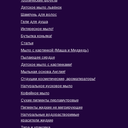
тропические фрукты
Детское мыло львёнок
Шампунь для волос
Гели для душа
Интересное мыло!
Бутылка коньяка!
Статьи
Мыло с картинкой (Маша и Медведь)
Пылающее сердце
Детское мыло с картинками!
Мыльная основа Англия!
Отдушки косметические, ароматизаторы!
Натуральное кусковое мыло
Кофейное мыло
Сухие пигменты перламутровые
Пигменты жидкие не мигрирующие
Натуральные водорастворимые
красители жидкие
Тара и упаковка