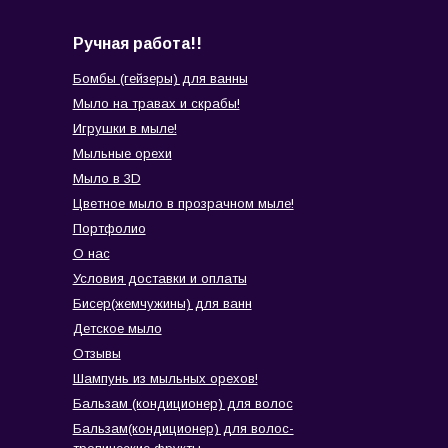
Ручная работа!!
Бомбы (гейзеры) для ванны
Мыло на травах и скрабы!
Игрушки в мыле!
Мыльные орехи
Мыло в 3D
Цветное мыло в прозрачном мыле!
Портфолио
О нас
Условия доставки и оплаты
Бисер(жемчужины) для ванн
Детское мыло
Отзывы
Шампунь из мыльных орехов!
Бальзам (кондиционер) для волос
Бальзам(кондиционер) для волос-