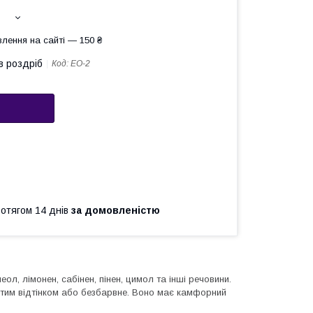
лення на сайті — 150 ₴
в роздріб
Код:
ЕО-2
ротягом 14 днів
за домовленістю
ол, лімонен, сабінен, пінен, цимол та інші речовини.
овтим відтінком або безбарвне. Воно має камфорний