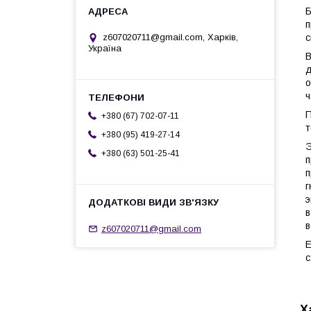
Б
п
с
z607020711@gmail.com, Харків,
Україна
В
д
о
ч
П
+380 (67) 702-07-11
т
+380 (95) 419-27-14
Э
+380 (63) 501-25-41
п
п
г
э
в
в
z607020711@gmail.com
Е
с
Х