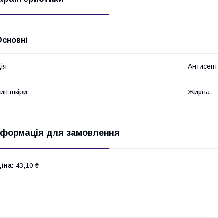
Основні
ія
Антисепт
ип шкіри
Жирна
нформація для замовлення
іна:
43,10 ₴