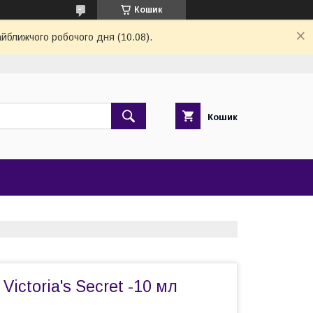
Кошик
айближчого робочого дня (10.08).
Кошик
Victoria's Secret -10 мл