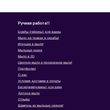
Ручная работа!!
Бомбы (гейзеры) для ванны
Мыло на травах и скрабы!
Игрушки в мыле!
Мыльные орехи
Мыло в 3D
Цветное мыло в прозрачном мыле!
Портфолио
О нас
Условия доставки и оплаты
Бисер(жемчужины) для ванн
Детское мыло
Отзывы
Шампунь из мыльных орехов!