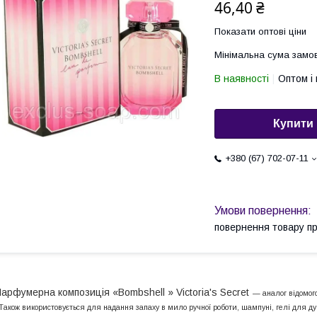
46,40 ₴
Показати оптові ціни
Мінімальна сума замов
В наявності
Оптом і 
Купити
+380 (67) 702-07-11
повернення товару п
арфумерна композиція «Bombshell » Victoria's Secret
— аналог відомог
акож використовується для надання запаху в мило ручної роботи, шампуні, гелі для д