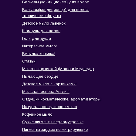
Бальзам (кондиционер) для волос
Бальзам(кондиционер) для волос-
тропические фрукты
Детское мыло львёнок
Шампунь для волос
Гели для душа
Интересное мыло!
Бутылка коньяка!
Статьи
Мыло с картинкой (Маша и Медведь)
Пылающее сердце
Детское мыло с картинками!
Мыльная основа Англия!
Отдушки косметические, ароматизаторы!
Натуральное кусковое мыло
Кофейное мыло
Сухие пигменты перламутровые
Пигменты жидкие не мигрирующие