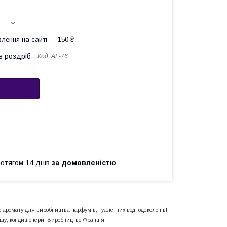
лення на сайті — 150 ₴
в роздріб
Код:
АF-76
ротягом 14 днів
за домовленістю
о аромату для виробництва парфумів, туалетних вод, одеколонів!
ушу, кондиціонери! Виробництво Франція!