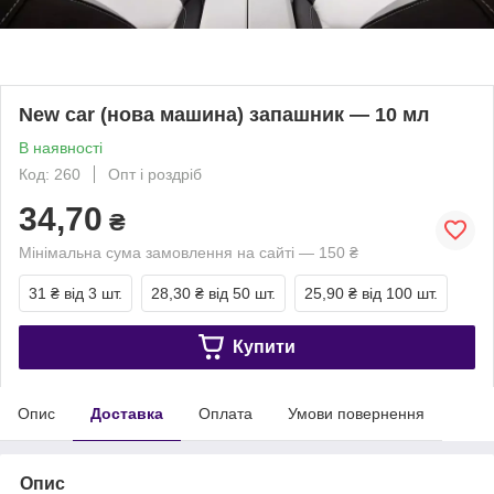
New car (нова машина) запашник — 10 мл
В наявності
Код: 260
Опт і роздріб
34,70
₴
Мінімальна сума замовлення на сайті — 150 ₴
31 ₴
від 3 шт.
28,30 ₴
від 50 шт.
25,90 ₴
від 100 шт.
Купити
Опис
Доставка
Оплата
Умови повернення
Опис