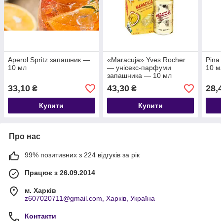
Aperol Spritz запашник —
«Maracuja» Yves Rocher
Pina
10 мл
— унісекс-парфуми
10 м
запашника — 10 мл
33,10
43,30
28,
₴
₴
Купити
Купити
Про нас
99% позитивних з 224 відгуків за рік
Працює з 26.09.2014
м. Харків
z607020711@gmail.com, Харків, Україна
Контакти