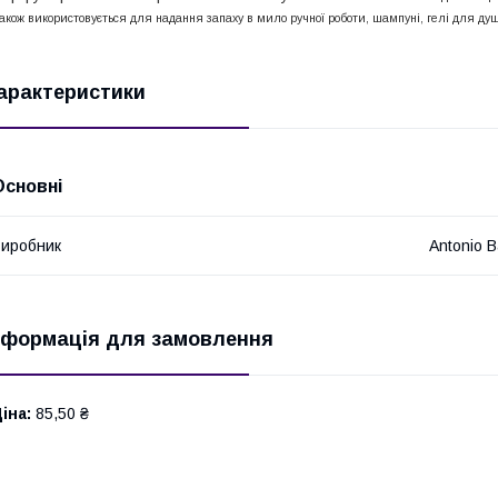
акож використовується для надання запаху в мило ручної роботи, шампуні, гелі для ду
арактеристики
Основні
иробник
Antonio 
нформація для замовлення
іна:
85,50 ₴