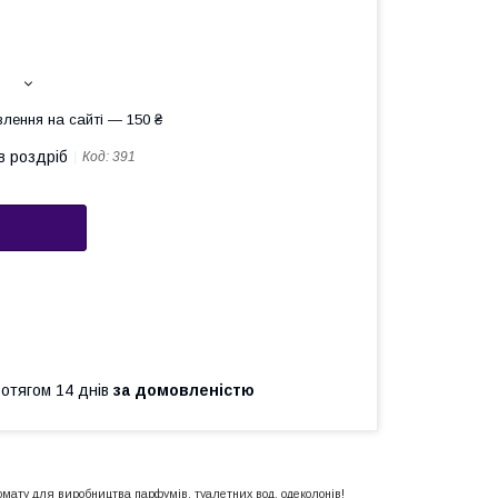
лення на сайті — 150 ₴
в роздріб
Код:
391
ротягом 14 днів
за домовленістю
омату для виробництва парфумів, туалетних вод, одеколонів!