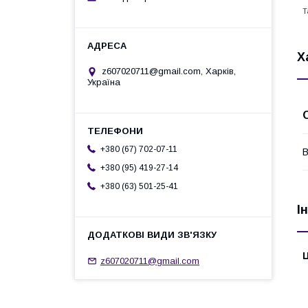
Т
Х
z607020711@gmail.com, Харків,
Україна
+380 (67) 702-07-11
В
+380 (95) 419-27-14
+380 (63) 501-25-41
І
Ц
z607020711@gmail.com