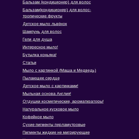
Бальзам (кондиционер) для волос
Бальзам(кондиционер) для волос-
тропические фрукты
Детское мыло львёнок
Шампунь для волос
Гели для душа
Интересное мыло!
Бутылка коньяка!
Статьи
Мыло с картинкой (Маша и Медведь)
Пылающее сердце
Детское мыло с картинками!
Мыльная основа Англия!
Отдушки косметические, ароматизаторы!
Натуральное кусковое мыло
Кофейное мыло
Сухие пигменты перламутровые
Пигменты жидкие не мигрирующие