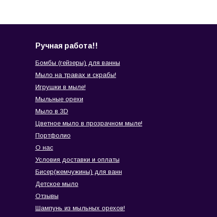
Ручная работа!!
Бомбы (гейзеры) для ванны
Мыло на травах и скрабы!
Игрушки в мыле!
Мыльные орехи
Мыло в 3D
Цветное мыло в прозрачном мыле!
Портфолио
О нас
Условия доставки и оплаты
Бисер(жемчужины) для ванн
Детское мыло
Отзывы
Шампунь из мыльных орехов!