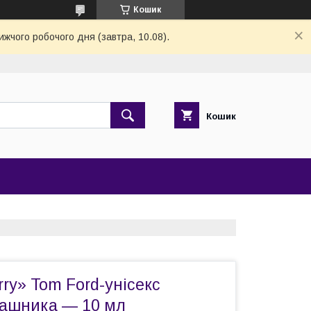
Кошик
ижчого робочого дня (завтра, 10.08).
Кошик
rry» Tom Ford-унісекс
ашника — 10 мл