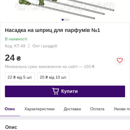
Насадка на шприц для парфумів №1
В наявності
Код: KT-49
Опт і роздріб
24
₴
Мінімальна сума замовлення на сайті — 150 ₴
22 ₴
від 5 шт.
20 ₴
від 10 шт.
Купити
Опис
Характеристики
Доставка
Оплата
Умови п
Опис