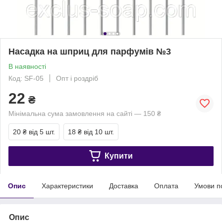
Насадка на шприц для парфумів №3
В наявності
Код: SF-05
Опт і роздріб
22
₴
Мінімальна сума замовлення на сайті — 150 ₴
20 ₴
від 5 шт.
18 ₴
від 10 шт.
Купити
Опис
Характеристики
Доставка
Оплата
Умови п
Опис