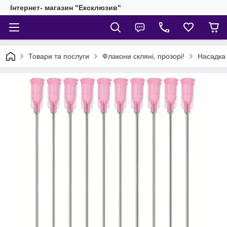
Інтернет- магазин "Ексклюзив"
Товари та послуги
Флакони скляні, прозорі!
Насадка