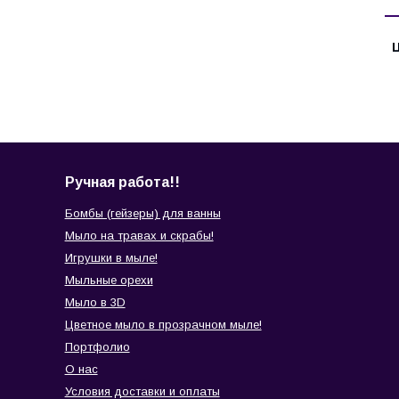
Ц
Ручная работа!!
Бомбы (гейзеры) для ванны
Мыло на травах и скрабы!
Игрушки в мыле!
Мыльные орехи
Мыло в 3D
Цветное мыло в прозрачном мыле!
Портфолио
О нас
Условия доставки и оплаты