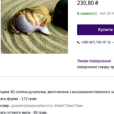
230,80 ₴
В наявності
Код:
3D-4
Купити
+380 (67) 702-07-11
повернення товару п
орма 3D-спляча русалочка, виготовлена з высококачестовенного си
ага форми - 172 грам.
озмір-.
довжина/ширина/висота: 60мм/70мм/70мм.
ага готового мила - 80 грам.