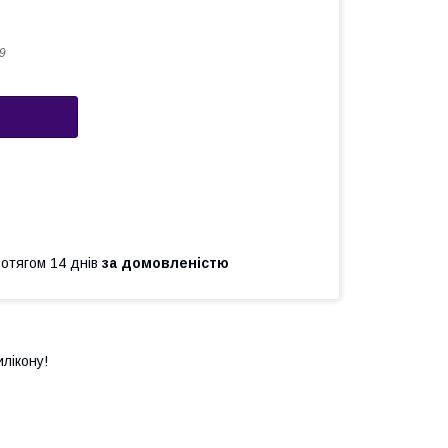
9
ротягом 14 днів
за домовленістю
лікону!