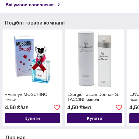
Всі умови повернення
Подібні товари компанії
«Funny» MOSCHINO
«Sergio Taccini Donna» S.
«J’A
-жіночі
TACCINI -жіночі
-жен
4,50
4,50
4,5
₴/мл
₴/мл
Купити
Купити
Про нас