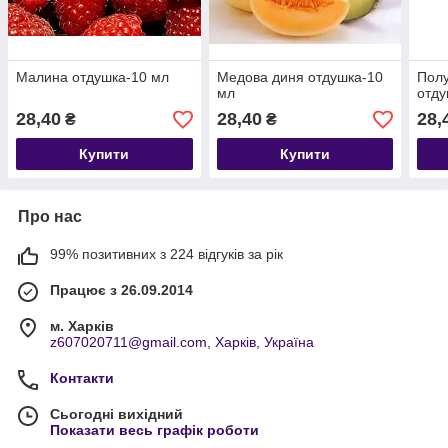
Малина отдушка-10 мл
Медова диня отдушка-10
Полу
мл
отду
28,40
28,40
28,
₴
₴
Купити
Купити
Про нас
99% позитивних з 224 відгуків за рік
Працює з 26.09.2014
м. Харків
z607020711@gmail.com, Харків, Україна
Контакти
Сьогодні вихідний
Показати весь графік роботи