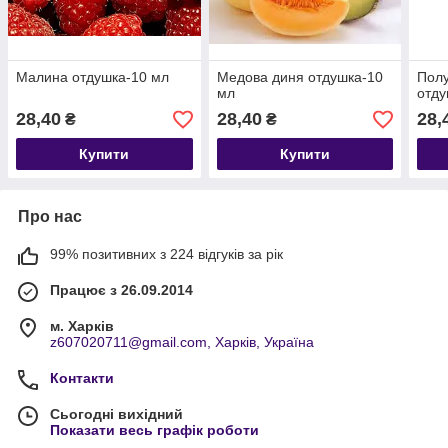
Малина отдушка-10 мл
Медова диня отдушка-10
Полу
мл
отду
28,40
28,40
28,
₴
₴
Купити
Купити
Про нас
99% позитивних з 224 відгуків за рік
Працює з 26.09.2014
м. Харків
z607020711@gmail.com, Харків, Україна
Контакти
Сьогодні вихідний
Показати весь графік роботи