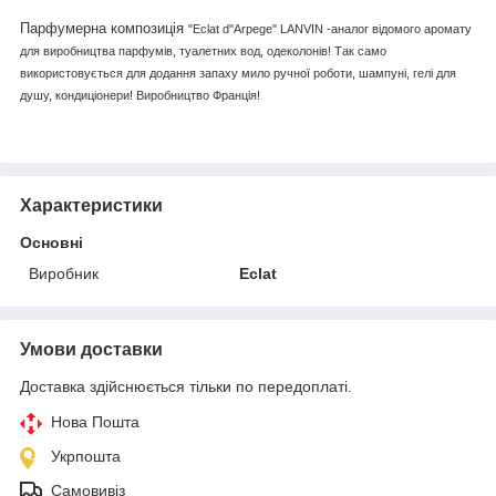
Парфумерна композиція
"
Eclat
d
'
'Arpege
"
LANVIN
-аналог відомого аромату
для виробництва парфумів, туалетних вод, одеколонів! Так само
використовується для додання запаху мило ручної роботи, шампуні, гелі для
душу, кондиціонери! Виробництво Франція!
Характеристики
Основні
Виробник
Eclat
Умови доставки
Доставка здійснюється тільки по передоплаті.
Нова Пошта
Укрпошта
Самовивіз