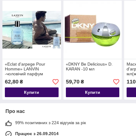
«Eclat d'arpege Pour
«DKNY Be Delicious» D.
Масн
Homme» LANVIN
KARAN -10 мл
d'ar
-чоловічий парфум
мл(ж
отдушка-10 мл
62,80
59,70
110
₴
₴
Купити
Купити
Про нас
99% позитивних з 224 відгуків за рік
Працює з 26.09.2014