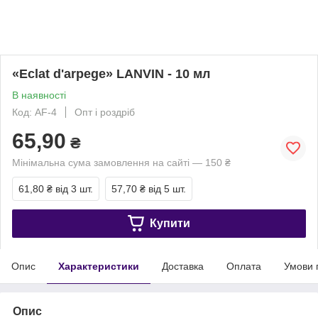
«Eclat d'arpege» LANVIN - 10 мл
В наявності
Код: АF-4
Опт і роздріб
65,90
₴
Мінімальна сума замовлення на сайті — 150 ₴
61,80 ₴
від 3 шт.
57,70 ₴
від 5 шт.
Купити
Опис
Характеристики
Доставка
Оплата
Умови 
Опис