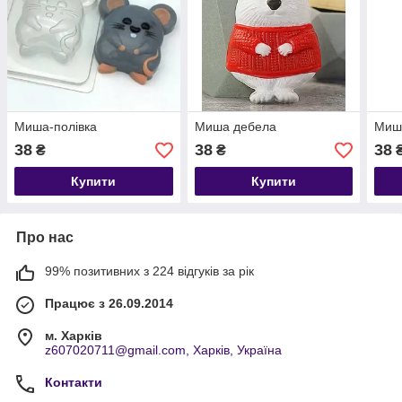
Миша-полівка
Миша дебела
Миша
38
38
38
₴
₴
Купити
Купити
Про нас
99% позитивних з 224 відгуків за рік
Працює з 26.09.2014
м. Харків
z607020711@gmail.com, Харків, Україна
Контакти