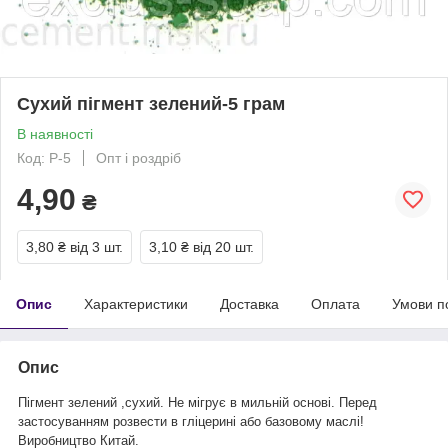
Сухий пігмент зелений-5 грам
В наявності
Код: Р-5
Опт і роздріб
4,90
₴
3,80 ₴
від 3 шт.
3,10 ₴
від 20 шт.
Опис
Характеристики
Доставка
Оплата
Умови п
Опис
Пігмент зелений ,сухий. Не мігрує в мильній основі. Перед
застосуванням розвести в гліцерині або базовому маслі!
Виробництво Китай.