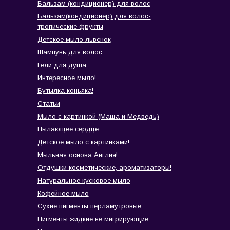
Бальзам (кондиционер) для волос
Бальзам(кондиционер) для волос-
тропические фрукты
Детское мыло львёнок
Шампунь для волос
Гели для душа
Интересное мыло!
Бутылка коньяка!
Статьи
Мыло с картинкой (Маша и Медведь)
Пылающее сердце
Детское мыло с картинками!
Мыльная основа Англия!
Отдушки косметические, ароматизаторы!
Натуральное кусковое мыло
Кофейное мыло
Сухие пигменты перламутровые
Пигменты жидкие не мигрирующие