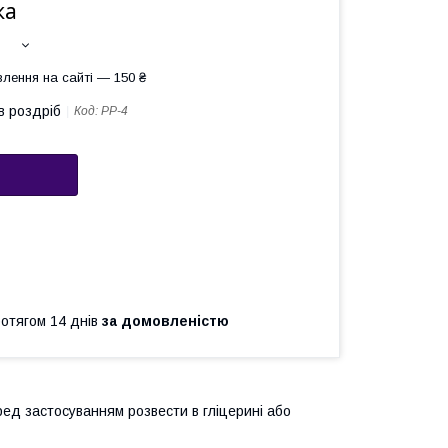
ка
лення на сайті — 150 ₴
в роздріб
Код:
РР-4
ротягом 14 днів
за домовленістю
еред застосуванням розвести в гліцерині або