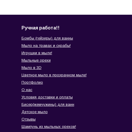
Ручная работа!!
Бомбы (гейзеры) для ванны
Мыло на травах и скрабы!
Игрушки в мыле!
Мыльные орехи
Мыло в 3D
Цветное мыло в прозрачном мыле!
Портфолио
О нас
Условия доставки и оплаты
Бисер(жемчужины) для ванн
Детское мыло
Отзывы
Шампунь из мыльных орехов!